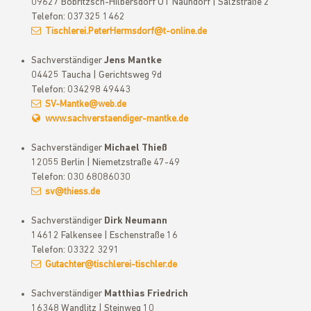
09627 Bobritzsch-Hilbersdorf OT Naundorf | Salzstraße 2
Telefon: 037325 1462
Tischlerei.PeterHermsdorf@t-online.de
Sachverständiger
Jens Mantke
04425 Taucha | Gerichtsweg 9d
Telefon: 034298 49443
SV-Mantke@web.de
www.sachverstaendiger-mantke.de
Sachverständiger
Michael Thieß
12055 Berlin | Niemetzstraße 47-49
Telefon: 030 68086030
sv@thiess.de
Sachverständiger
Dirk Neumann
14612 Falkensee | Eschenstraße 16
Telefon: 03322 3291
Gutachter@tischlerei-tischler.de
Sachverständiger
Matthias Friedrich
16348 Wandlitz | Steinweg 10