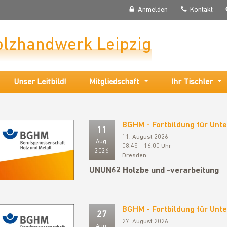
Anmelden
Kontakt
olzhandwerk Leipzig
Unser Leitbild!
Mitgliedschaft
Ihr Tischler
BGHM - Fortbildung für Un
11
11. August 2026
Aug.
08:45 – 16:00 Uhr
2026
Dresden
UNUN62 Holzbe und -verarbeitung
BGHM - Fortbildung für Un
27
27. August 2026
Aug.