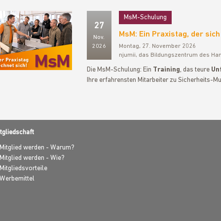
MsM-Schulung
27
MsM: Ein Praxistag, der sich
Nov.
2026
Montag, 27. November 2026
njumii, das Bildungszentrum des Ha
Die MsM-Schulung: Ein
Training
, das teure
Unf
Ihre erfahrensten Mitarbeiter zu Sicherheits-Mu
tgliedschaft
Mitglied werden - Warum?
Mitglied werden - Wie?
Mitgliedsvorteile
Werbemittel