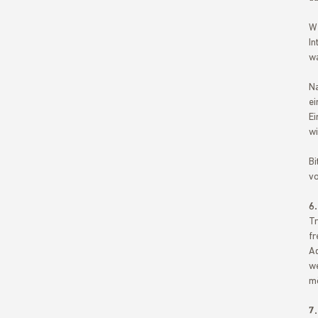
We
In
wa
Na
ei
Ei
wi
Bi
vo
6
Tr
fr
Ad
we
mö
7