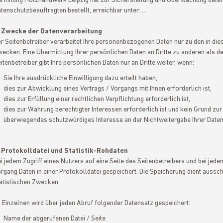
e Innung Holzhandwerk Leipzig hat zur Sicherstellung und Überwachung date
tenschutzbeauftragten bestellt, erreichbar unter: ...
. Zwecke der Datenverarbeitung
r Seitenbetreiber verarbeitet Ihre personenbezogenen Daten nur zu den in di
ecken. Eine Übermittlung Ihrer persönlichen Daten an Dritte zu anderen als de
itenbetreiber gibt Ihre persönlichen Daten nur an Dritte weiter, wenn:
Sie Ihre ausdrückliche Einwilligung dazu erteilt haben,
dies zur Abwicklung eines Vertrags / Vorgangs mit Ihnen erforderlich ist,
dies zur Erfüllung einer rechtlichen Verpflichtung erforderlich ist,
dies zur Wahrung berechtigter Interessen erforderlich ist und kein Grund zu
überwiegendes schutzwürdiges Interesse an der Nichtweitergabe Ihrer Daten
 Protokolldatei und Statistik-Rohdaten
i jedem Zugriff eines Nutzers auf eine Seite des Seitenbetreibers und bei jed
rgang Daten in einer Protokolldatei gespeichert. Die Speicherung dient auss
atistischen Zwecken.
 Einzelnen wird über jeden Abruf folgender Datensatz gespeichert:
Name der abgerufenen Datei / Seite