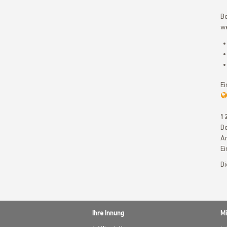
Be
w
Ei
1
De
An
Ei
Di
Ihre Innung
Mi