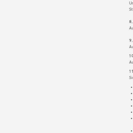
Um
St
8
Au
9
Au
1
Au
11
Si