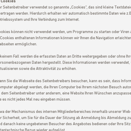
 Cookies
r Seitenbetreiber verwendet so genannte „Cookies“, das sind kleine Textdatei
ertragen werden. Hierdurch erhalten wir automatisch bestimmte Daten wie z.
triebssystem und Ihre Verbindung zum Internet.
okies können nicht verwendet werden, um Programme zu starten oder Viren a
 Cookies enthaltenen Informationen können wir Ihnen die Navigation erleichte
bseiten ermöglichen.
 keinem Fall werden die erfassten Daten an Dritte weitergegeben oder ohne Ihr
rsonenbezogenen Daten hergestellt. Diese Informationen werden verwendet, 
tualisieren sowie die Attraktivität zu erhöhen.
nn Sie die Webseite des Seitenbetreibers besuchen, kann es sein, dass Infor
mputer abgelegt werden, die Ihren Computer bei Ihrem nächsten Besuch auto
 dem Seitenbetreiber unter anderem, eine Website Ihren Wünschen anzupasse
e es nicht jedes Mal neu eingeben müssen.
wa der Mechanismus des internen Mitgliederbereiches innerhalb unserer Web
r Sicherheit, um Sie für die Dauer der Sitzung ab Anmeldung bis Abmeldung zu 
d danach keine ungebetenen Besucher des Angebotes bedienen oder Ihre Sitz
tentechnische Bezug wieder aufgelöst.