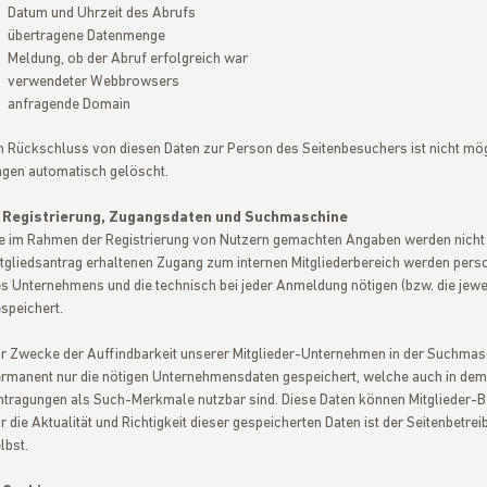
Datum und Uhrzeit des Abrufs
übertragene Datenmenge
Meldung, ob der Abruf erfolgreich war
verwendeter Webbrowsers
anfragende Domain
n Rückschluss von diesen Daten zur Person des Seitenbesuchers ist nicht mög
gen automatisch gelöscht.
. Registrierung, Zugangsdaten und Suchmaschine
e im Rahmen der Registrierung von Nutzern gemachten Angaben werden nicht a
tgliedsantrag erhaltenen Zugang zum internen Mitgliederbereich werden pe
s Unternehmens und die technisch bei jeder Anmeldung nötigen (bzw. die jew
speichert.
r Zwecke der Auffindbarkeit unserer Mitglieder-Unternehmen in der Suchma
rmanent nur die nötigen Unternehmensdaten gespeichert, welche auch in dem
ntragungen als Such-Merkmale nutzbar sind. Diese Daten können Mitglieder-Bet
r die Aktualität und Richtigkeit dieser gespeicherten Daten ist der Seitenbetrei
lbst.