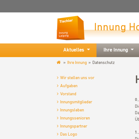
Innung H
Aktuelles
Ihre Innung
Ihre Innung
Datenschutz
www.tischlerinnung-
leipzig.de
Wir stellen uns vor
Aufgaben
Vorstand
0
Innungsmitglieder
Di
Innungsleben
Da
Innungssenioren
Üb
Innungspartner
1
Das Logo