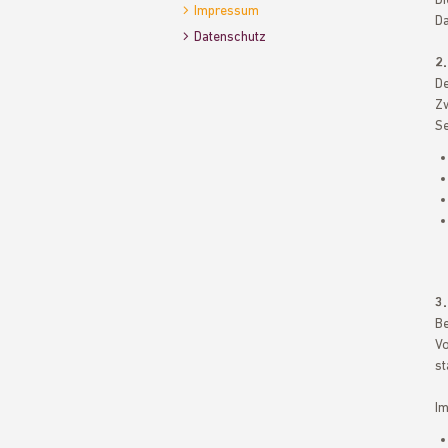
Di
Impressum
Da
Datenschutz
2
De
Zw
Se
3.
Be
Vo
st
Im