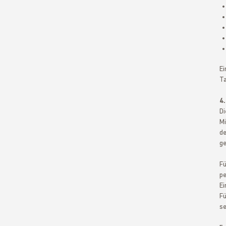
Ei
Ta
4
Di
Mi
de
ge
Fü
pe
Ei
Fü
se