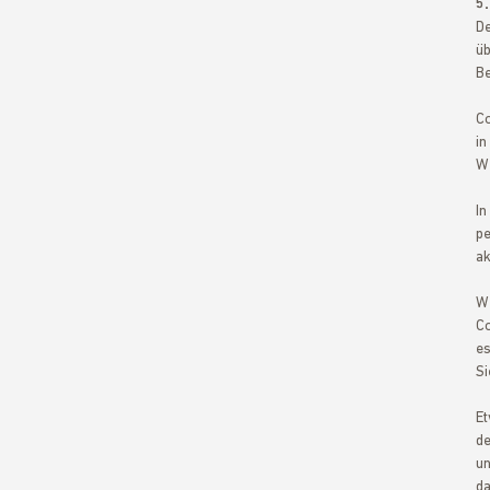
5.
De
üb
Be
Co
in
We
In
pe
ak
We
Co
es
Si
Et
de
un
da