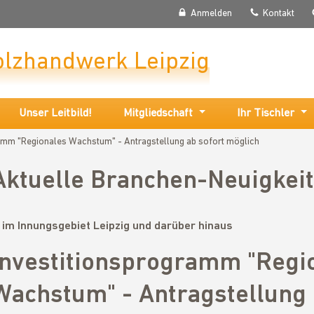
Anmelden
Kontakt
olzhandwerk Leipzig
Unser Leitbild!
Mitgliedschaft
Ihr Tischler
amm "Regionales Wachstum" - Antragstellung ab sofort möglich
Aktuelle Branchen-Neuigkei
.. im Innungsgebiet Leipzig und darüber hinaus
Investitionsprogramm "Regi
Wachstum" - Antragstellung 