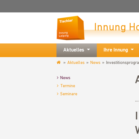
Innung H
Aktuelles
Ihre Innung
Aktuelles
News
Investitionsprogr
www.tischlerinnung-
leipzig.de
News
Termine
Seminare
.