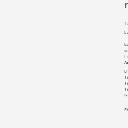
1
Da
Es
un
In
A
Er
Te
Te
Te
(k
Fö