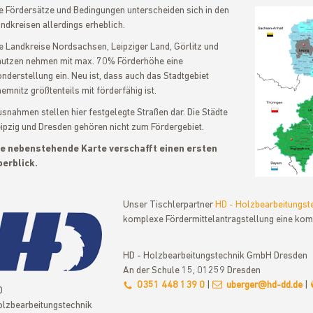
e Fördersätze und Bedingungen unterscheiden sich in den
ndkreisen allerdings erheblich.
e Landkreise Nordsachsen, Leipziger Land, Görlitz und
utzen nehmen mit max. 70% Förderhöhe eine
nderstellung ein. Neu ist, dass auch das Stadtgebiet
emnitz größtenteils mit förderfähig ist.
snahmen stellen hier festgelegte Straßen dar. Die Städte
ipzig und Dresden gehören nicht zum Fördergebiet.
ie nebenstehende Karte verschafft einen ersten
erblick.
Unser Tischlerpartner
HD - Holzbearbeitungs
komplexe Fördermittelantragstellung eine kom
HD - Holzbearbeitungstechnik GmbH Dresden
An der Schule 15, 01259 Dresden
0351 448 139 0
|
uberger@hd-dd.de
|
D
lzbearbeitungstechnik