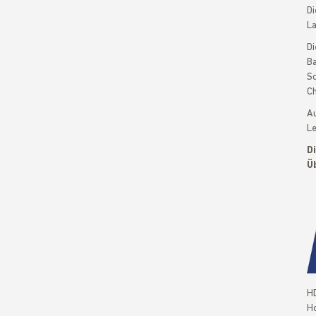
Di
La
Di
Ba
So
Ch
Au
Le
D
Üb
H
Ho