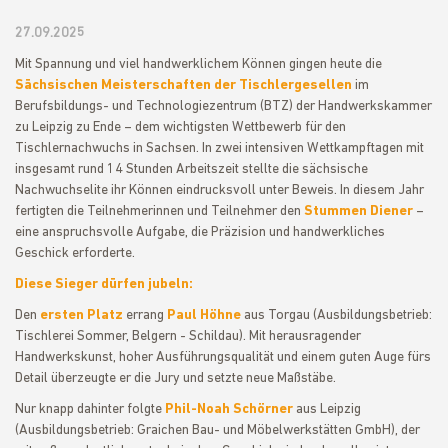
27.09.2025
Mit Spannung und viel handwerklichem Können gingen heute die
Sächsischen Meisterschaften der Tischlergesellen
im
Berufsbildungs- und Technologiezentrum (BTZ) der Handwerkskammer
zu Leipzig zu Ende – dem wichtigsten Wettbewerb für den
Tischlernachwuchs in Sachsen. In zwei intensiven Wettkampftagen mit
insgesamt rund 14 Stunden Arbeitszeit stellte die sächsische
Nachwuchselite ihr Können eindrucksvoll unter Beweis. In diesem Jahr
fertigten die Teilnehmerinnen und Teilnehmer den
Stummen Diener
–
eine anspruchsvolle Aufgabe, die Präzision und handwerkliches
Geschick erforderte.
Diese Sieger dürfen jubeln:
Den
ersten Platz
errang
Paul Höhne
aus Torgau (Ausbildungsbetrieb:
Tischlerei Sommer, Belgern - Schildau). Mit herausragender
Handwerkskunst, hoher Ausführungsqualität und einem guten Auge fürs
Detail überzeugte er die Jury und setzte neue Maßstäbe.
Nur knapp dahinter folgte
Phil-Noah Schörner
aus Leipzig
(Ausbildungsbetrieb: Graichen Bau- und Möbelwerkstätten GmbH), der