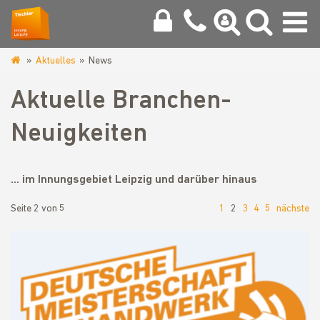
Aktuelles
News
www.tischlerinnung-
leipzig.de
Aktuelle Branchen-
Neuigkeiten
... im Innungsgebiet Leipzig und darüber hinaus
Seite 2 von 5
1
2
3
4
5
nächste