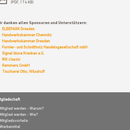
PDF, 174 KB
ir danken allen Sponsoren und Unterstützern:
ELBEPARK Dresden
Handwerkskammer Chemnitz
Handwerkskammer Dresden
Furnier- und Schnittholz Handelsgesellschaft mbH
Signal Iduna Kranken a.G.
IKK classic
Remmers GmbH
Tischlerei Otto, Wilsdruff
tgliedschaft
Mitglied werden - Warum?
Mitglied werden - Wie?
Mitgliedsvorteile
Werbemittel