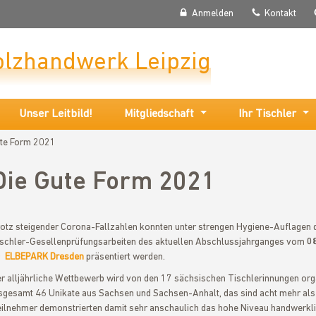
Anmelden
Kontakt
olzhandwerk Leipzig
Unser Leitbild!
Mitgliedschaft
Ihr Tischler
ute Form 2021
Die Gute Form 2021
otz steigender Corona-Fallzahlen konnten unter strengen Hygiene-Auflagen d
schler-Gesellenprüfungsarbeiten des aktuellen Abschlussjahrganges vom
0
ELBEPARK Dresden
präsentiert werden.
r alljährliche Wettbewerb wird von den 17 sächsischen Tischlerinnungen orga
sgesamt 46 Unikate aus Sachsen und Sachsen-Anhalt, das sind acht mehr als 
ilnehmer demonstrierten damit sehr anschaulich das hohe Niveau handwerkliche